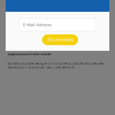
Seite :
1
2
3
4
5
6
7
8
9
10
11
12
13
14
15
16
17
18
19
20
21
22
23
24
Weiter
Andere Inhalte gefunden auf der
Seite
Bitte beachten Sie, dass dieser Text automatisch generiert wird und
möglicherweise Fehler enthält
BiEi SENS: N LA 33% 34% Ag 99 | or 1el La 14% Gi (CNE 20% 79 ar 29% -40%
38% 86 [3 EL = 1 & Dir & URL 16% \ | 33% 18% 79 29