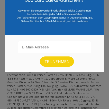
Seite :
1
2
3
4
5
6
7
8
9
10
11
12
13
14
15
16
17
18
19
20
21
22
23
24
Weiter
Andere Inhalte gefunden auf der
Seite
Bitte beachten Sie, dass dieser Text automatisch generiert wird und
möglicherweise Fehler enthält
Er n Dr. Oetker La Mia Grande oder Ristorante glu versch. Sorten, 315
-415g Lure kg 1,08 - CE } TA GRANDE ä zis -22% Zn x Br ws x Re TAAL TT A9 i gl
jr LL] . Gustavo Gusto Pizza Extra Luftig versch. Sorten, 310 - 355 g aid Fu
BR, a kg=9,65-8,42_ stät se DES iglo h. u Ar (IA 5 zis -19% -14% Iglo
Fischstäbchen EXTRA ul versch. Sorten Lu rfi6 BISZU 2. 224-450 9,kg= 11,12
-5,53 ® x Rôsti Fries, Dicke Fritte, Coppenrath & Wiese Cafeteria Frosta
Gemüse Mix oder PA Steakfrites oder 5 Gemüse Pfannen, versch. Sorten
versch. Sorten, 450:- 700 g 430 / 600 g, kg = 5,16 / 3,70 SüBkartoffelpommes
kg = 7,76 - 4,99 500 /7509 [X Ei 4,38 / 2,9; frie> GEMUSE PFANNE LEUR -18%
-36% GARTEN y a 22 19 19 sar | +34 D: OK: Mondelez Stieleis nme
Coppenrath & Wiese oder Bechereis Brötchen KN Cl ee LE ET CU] 270 -
480 ml PEC L=7,37-4,15 kg = 4,98 - 4,06 = PLN PA as a -60% u 2 gg = gg 13. N
CRE NS QE CEE sets 0 DE| Gleichzeitig niedrigster Gesamtpreis der letzton
30 Tage. Niedrigster Gesamtpreis der letzten 30 Tage: Iglo Fischstäbchen: