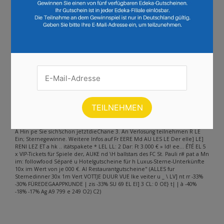
Seite :
1
2
3
4
5
6
7
8
9
10
11
12
13
14
15
16
17
18
19
20
21
22
23
24
Weiter
Andere Inhalte gefunden auf der
Seite
Bitte beachten Sie, dass dieser Text automatisch generiert wird und
möglicherweise Fehler enthält
So einfach geht's' Fei der 1. Starartikel kaufen KEU 2. Kassenbon hochladen
A Hin pe Sie sich'schon jetztdieChane 3. An Verlosung teilnehmen R LE
Ein; Sternegewinne. Weitere Infos auf Fr EERE Md AU LES LE Der elle] LE]
RENI LEZ ET a hk .. itätspakete * LEL LL: 2 Dar: Ft 3.000 € » ld! ee... ÉTÉ EL 5
x VIP-Tickets für Spiele der, AUKE nd \H ballstars des FC St. Pauli r# pat a Mn
im: followfood Séparé u Hotelgutscheine für h Luxus-Sterne-Unterkünfte
10x im Wert von je 000 €. Al Restaurantgutscheine" (ALLES fur
Sternedinner 30x 1m Vert VOTTJE DUUR VUE Ike veiter u _ \ LV] nt rr -33%
-30% FÜREDEGAAPPKUNDE | zis -33% SU 69 EL El] 3 CL: 0 OE} t| | à -40%
-18% -17% Ag A9 799 e 249 O2) C2)