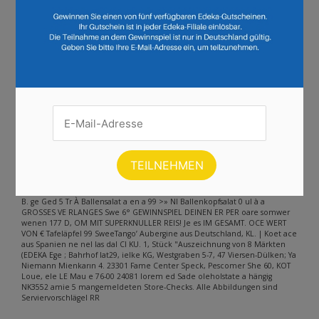
Andere Inhalte gefunden auf der
Seite
Bitte beachten Sie, dass dieser Text automatisch generiert wird und
möglicherweise Fehler enthält
RUNDSCHAU Ve > BER N SUPERKNULLER Ain In FIR} ira BESTE uch 2025
wieder Rat u Sa car EEA Deutschlands best EDEKA a! Ce) CRU Abteilung
ausgezeichnet Pen, ABTEILUNG ET Te 2025 Fru Te anna FRUCHTHANDEL
Den [ ed Bio aus der Türkei Bio- ‚Trauben 1 7 2 u Amen ne 3 a
SUPERKNULLER À aus ces Le >: Fire 2° 7 1» Bleibt länger frisch mit leichter
an des Mo Wurzel (ballens! u lat Overnight U Rucola, ul Feld- oder
Mixsalat, x 4 lien, Kl. | q Kirsch-Banane SL ung Sa SUPERKNÜLLER je 1009 sc
B. ge Ged 5 Tr À Ballensalat a en a 99 >» Nl Ballenkopfsalat 0 ul à a
GROSSES VE RLANGES Swe 6° GEWINNSPIEL DEINEN ER PER oare somwer
wenen 177 D, OM MIT SUPERKNULLER REIS! Je es IM GESAMT. OCE WERT
VON € Tafeläpfel 99 SweeTango’ Aubergine aus Deutschland, KL. | Koet ace
aus Spanien ne nel las dal CI KU. 1, Stück "Auszeichnung von 8 Märkten
(EDEKA Ege ; Bahrhof Iat29, ielke KG, Westgraben 5-7, 47 Viersen-Dülken; Ya
Niemann Mienkarın 4. 23301 Fame Center Speck, Pescomer She 60, KOT
Loue, ele LE Mau e 76-00 24081 lorem ed Sade oleholstate a hängig
NK3552 amie 5 mangemeldeten Store-Checks. Alle Abbildungen sind
Serviervorschlägel RR