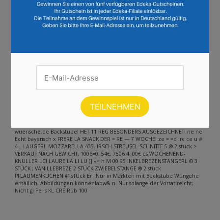
Andere Inhalte gefunden auf der
Seite
Bitte beachten Sie, dass dieser Text automatisch generiert wird und
möglicherweise Fehler enthält
Südzucker Feiner Rüben Zucker saca soer kg Packung e | Ty ben ben
Zucker Zucker ee | À ir [= RE RS 00 =” © = _ Kölln Nestlé locken Cerealien
kernig oder blütenzart je 200-4009 Smoothie Bowl utel 100% natürlich,
vegan, ohne Kölin 1kg=12.45-6.23 atz, Fruchtaufstrich fertig in 1 Minute ui
flocken el Er 29% 7a MIND. 34% older kg =29. [77 Le La | En fus: ©)
@Backstubewoensche _ (@) @backatul ibe_wuensche www.backstube-
wuensche.de Backstubel HET 11 REG BESONDERS AUSGEZEICHNET! ne ne
Echt bayerisch x FRERE LA SNACK DER = RE — 7 WOCHEI ze = =d irc ce u #
4 _ LAUGERL MOZZARELLA 435. IRSCH-STREUSEL SCHNITTE 5 ® 2 stück >
VERKAUF NACH GEWICHT, 1006=0. 54€, 7506 4. 00€ es WOCHENEND-
KNULLER LCI LAURE LA LI LU (] «= h M 00 95 INKELBREZENSTANGERL © 3
STÜCK ; VANILLEBREZE 2 STÜCK ZWIEBELSTANGE ® 2 stück
PFLAUMENKUCHEN @ sTÜck Er "Nur in Märkten mit Backstube Wüngehe
erhällich, Abbildungen könnenlabw& n. Nur solange der Vorratireicht;
Nicht gi Pe Is KL CRE Rüb 100