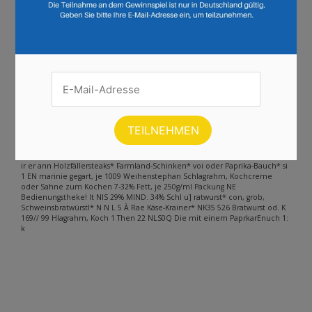
Andere Inhalte gefunden auf der
Seite
Bitte beachten Sie, dass dieser Text automatisch generiert wird und
möglicherweise Fehler enthält
BG At \ ur Kühne Schlemmer Töpfchen Gewürzgurken, Abtropfgewicht
300g je 530g Glas, 1kg=7.83 à A 32% = SCHLEMME SCHLEMMER |» Téptehe
Sag EEE wone == = ER > Bayrische Kaisersemmeln IC QUE ie 10 Stück,
gefroren um Fertigbacke ET g Beutel EE kg=3.32 des TN, dn 26% 20% 33% F..
ir er ann Holzfällersteaks* Farmland-Schinken* voi oder Paprika-Bauch* si
1 EN marinie gegart, je 1009 Weihenstephan Schlagrahm, Kochcreme
oder Sahne zum Kochen 7-32% Fett, je 250g/ml Packung NE
Bedienungstheke! lt NIS 29% MIND. 34% Schl u] ratwurst* con, grob,
Schweinsbratwürstl* N N L 5 À Rae Käse-Krainer* NK35 526 Bratwurst od. K
169// 99 Hlagrahm, Koch 1 Then 22 NLS0Q Die mit einem PaprkarEnuch 1:
k