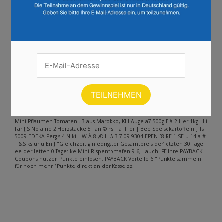
Seite :
1
2
3
4
5
6
7
8
9
10
Weiter
Andere Inhalte gefunden auf der
Seite
Bitte beachten Sie, dass dieser Text automatisch generiert wird und
möglicherweise Fehler enthält
Mini Pflaumen Tomaten . 3 aus Marokko, Kl.l Auge a7 500g E à 2 Her 1kg= Li
Far { S No a ne 2 Herzstäcke 5 Fan © ns | a III er | Bee Speisekartoffeln ] Ts
5009 EDEKA Perg s 4 N ki | W À 8 ‚© H A 3 7 09 9304 EPEN [8 RE 1 SE u 14 a #
| &S ks ur u En } "Gleichzeitig niedrigster Gesamtpreis der’letzten 30 Tage.
ee der letten 0 Tage: ke Mini Rispentomafen 9 6, Lauch: FE Ihre PAYBACK
Coupons nutzen Punkte einlösen, PAYBACK Vorteile 6 "Punkte sammeln
für noch mehr °Punkte direkt an der Kasse zz