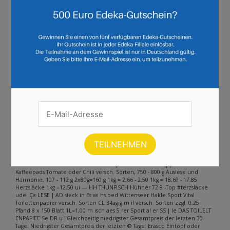
Seite :
1
2
3
4
5
6
7
8
9
10
Weiter
Andere Inhalte gefunden auf der
Seite
Bitte beachten Sie, dass dieser Text automatisch generiert wird und
möglicherweise Fehler enthält
Schlemmerfässchen —- Kräuter oder Honig (Abtropfg.: 290 9), 530 g ZOM 1-
6-3 1kg = 3,44 = Ge 2, Pe. Es | Schlemmer pe Fiässchelsa it 6 lies en Heisse
Tasse ESS Suppensnack WENIGER 4 PEES versch. Sorten ZUCKE "0 4 x für
600 ml Eu 1L=0,41 en x \ NS IN SES Vi N TES 5 Schwarta onfitür NS xtra,
Samt er Wenige Zucker Fy chtaufstrich LUS 6Q Q 88, versch ii 63409, 1,kg,
dif Td Thunfisch-Filets mit Erasco Eintopf oder Familiensuppe Melitta
Kaffeepads Tomate oder Chili versch. Sorten, 750 - 800 g Auslese und
Harmonie, 107 - 112 g 2x80g=160 g 1kg = 2,66 - 2,50 1kg = 18,69 - 17,85
Herzsläcke 1kg =12,50 ui — HH THUNFISCH Hühner 72 8 -Top #terzsläcke
udel Ça LESE | AD sieck in Es wi hs bed Wittenseer Hakle Sport Vital
Toilettenpapier versch. Sorten CL 3-lagig m il versch. Sorten zzgl. 0,25
Pfand 8 x 150 Blatt 1L=1,00 m isch aes 5 rer Sport al er SS | le DAS TOILELT
ENPAPIEE Se DR u "Gleichzeitig niedrigster Gesamtpreis der letzten 30
Tage. Niedrigster Gesamtpreis der letzten ® Tage: Erasco Eintopf oder