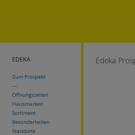
Springe
Springe
zum
zum
Inhalt
Inhalt
EDEKA
Edeka Prosp
Zum Prospekt
—
Öffnungszeiten
Hausmarken
Sortiment
Besonderheiten
Standorte