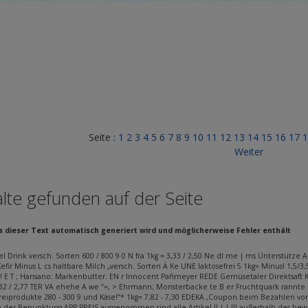
Seite :
1
2
3
4
5
6
7
8
9
10
11
12
13
14
15
16
17
Weiter
lte gefunden auf der Seite
ss dieser Text automatisch generiert wird und möglicherweise Fehler enthält
mel Drink versch. Sorten 600 / 800 9 0 N fra 1kg = 3,33 / 2,50 Ne dl me | ms Ünterstü
efir Minus L cs haltbare Milch „versch. Sorten Ä Ke UNE laktosefrei 5 1kg= Minus! 1,5/3
H! E T ; Hansano: Markenbutter. EN r Innocent Pañmeyer REDE Gemüsetaler Direktsaft K
2 / 2,77 TER VA ehehe A we “=, > Ehrmann; Monsterbacke te B er Fruchtquark rannte 
reiprodukte 280 - 300 9 und Käse!”* 1kg= 7,82 - 7,30 EDEKA ‚Coupon beim Bezahlen vorl
der Bepunktung APP-PREIS ausgenommen sind alle Artikel II | | Ill außerhalb des be