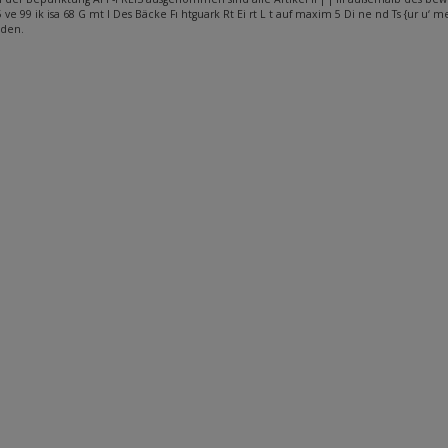
25 ve 99 ik isa 68 G mt I Des Bäcke Fı htguark Rt Ei rt L t auf maxim 5 Di ne nd Ts {ur u
den.