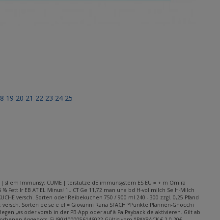
18
19
20
21
22
23
24
25
tze A | sl em Immunsy: CUME | terstutze dE immunsystem ES EU = + m Omira
,5 % Fett Ir EB AT EL Minus! 1L CT Ge 11,72 man una bd H-vollmilch Se H-Milch
UCHE versch. Sorten oder Reibekuchen 750 / 900 ml 240 - 300 zzgl. 0,25 Pfand
; versch. Sorten ee se e el = Giovanni Rana SFACH °Punkte Pfannen-Gnocchi
egen „as oder vorab in der PB-App oder auf à Pa Payback de aktivieren. Gilt ab
worbenen Angebots. Ei (90)1000056146022 Gültig vom °PAYBACK € 2 0,20€