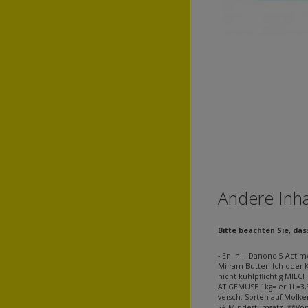
Andere Inha
Bitte beachten Sie, da
- En ln... Danone 5 Acti
Milram Butteri lch oder K
nicht kühlpflichtig MILC
AT GEMÜSE 1kg= er 1L=3,3
versch. Sorten auf Molke
2€ Mindestumsatz. **Von 