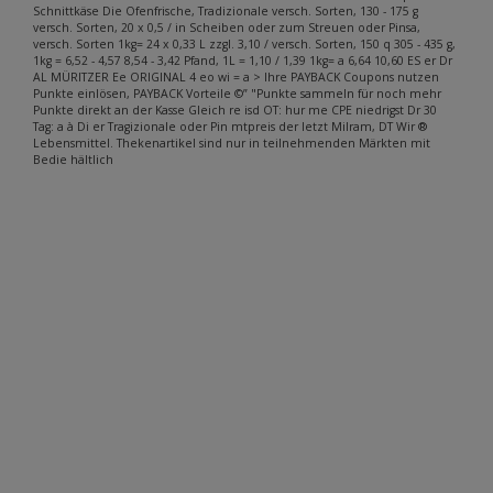
Schnittkäse Die Ofenfrische, Tradizionale versch. Sorten, 130 - 175 g
versch. Sorten, 20 x 0,5 / in Scheiben oder zum Streuen oder Pinsa,
versch. Sorten 1kg= 24 x 0,33 L zzgl. 3,10 / versch. Sorten, 150 q 305 - 435 g,
1kg = 6,52 - 4,57 8,54 - 3,42 Pfand, 1L = 1,10 / 1,39 1kg= a 6,64 10,60 ES er Dr
AL MÜRITZER Ee ORIGINAL 4 eo wi = a > Ihre PAYBACK Coupons nutzen
Punkte einlösen, PAYBACK Vorteile ©” "Punkte sammeln für noch mehr
Punkte direkt an der Kasse Gleich re isd OT: hur me CPE niedrigst Dr 30
Tag: a à Di er Tragizionale oder Pin mtpreis der letzt Milram, DT Wir ®
Lebensmittel. Thekenartikel sind nur in teilnehmenden Märkten mit
Bedie hältlich