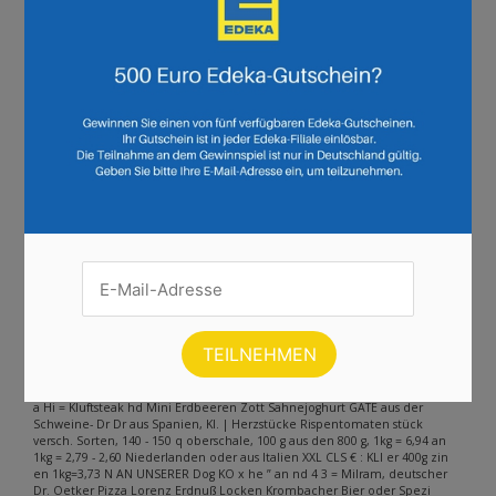
Seite :
1
2
3
4
5
6
7
8
9
10
11
12
13
14
15
16
17
18
19
20
21
22
23
24
25
Weiter
Andere Inhalte gefunden auf der
Seite
Bitte beachten Sie, dass dieser Text automatisch generiert wird und
möglicherweise Fehler enthält
er 51 ltig E: 3.1bi508-03:2025 „vom 0 x ze £ Ee „Gola ola oder monad G
Mers cha s0 ui 12x11 zzgl. 3,30 P We mo 3 “Ha wel koffeinhaltig | PLakritz
ode Fruchtgumm = TT M a à versch. Sortengge j à 2 160 - 175 9% “ı._ Noch
kein 1kg=4,94 ia Í \ | °Punktesammler? ad TTT allg: PT EINLÖSEN Jetztin der
App oder direkt im OR dêr Markt zu PAYBACK anmelden und: x Punkte
sammeln“ JETZT MIT Der PE d EDEKA APP +7 PAYBACK Coupons nutzen
DOPPELT SPAREN! für noch mehr °Punkte | °Punkte einläsen direkt an ie,
N der Kasse ‘8 bu 1: #* Partnerindivielle Einschränkungen auf PAYBACK.de
a Hi = Kluftsteak hd Mini Erdbeeren Zott Sahnejoghurt GATE aus der
Schweine- Dr Dr aus Spanien, Kl. | Herzstücke Rispentomaten stück
versch. Sorten, 140 - 150 q oberschale, 100 g aus den 800 g, 1kg = 6,94 an
1kg = 2,79 - 2,60 Niederlanden oder aus Italien XXL CLS € : KLI er 400g zin
en 1kg=3,73 N AN UNSERER Dog KO x he ” an nd 4 3 = Milram, deutscher
Dr. Oetker Pizza Lorenz Erdnuß Locken Krombacher Bier oder Spezi