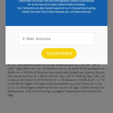
Seite :
1
2
3
4
5
6
7
8
9
10
11
12
13
14
15
16
17
18
19
20
Weiter
Andere Inhalte gefunden auf der
Seite
Bitte beachten Sie, dass dieser Text automatisch generiert wird und
möglicherweise Fehler enthält
FEN, FT, pie re 3STÜCK K me km AT aus Frankreich Nicht mit Ag
Rabattcoupons, DETTES CRETE] EU Einzehreis von 0,33 € EN 1Kg = 3,11 .293
hr 14 », Mandarinen Kiwis PM ED aus Südafrika aus LEE 4 LA LMI ” 5% SL
LEN 7 1Kg=3,99 & 14 I cr p 1 N EN EA en em LL Ke ad 99 99 79 aus Italien er
KANN mc e 349 Moe] Pflaumen Avocados Hass Spargel aus Spanien BA aus
Peru weiß, aus Peru KL.1,300 9 LON LA 1 Kg = 4,97 St. 5009 Eg 1kg= 7,98 L je)
4 Hass zit AVOCADO Fl BT 99 99 DE) CE =: OE Bananen, EDEKA Bu ET > [> I A
ur NS WE de Ingwer 39 Feigen N 99 aus Brasilien aus der Türkei f Kl. 1,4 St.
Ur CL: 2] 4 Niedrigster Gesamtpreis der letzten 30 Tage: EDEKA Herzstücke
Tafeltrauben: 2,99 € Gleichzeitig niedrigster Gesamtpreis der letzten 30
Tage