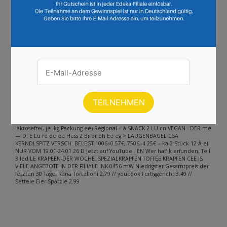
Andere Inhalte gefunden auf der
Seite
Bitte beachten Sie, dass dieser Text automatisch generiert wird und
möglicherweise Fehler enthält
OHNE EDEKA APP 2 299 4, N APP PREIS rrd, Rana N Tortelloni PTE TC à je
250g Beutel PERS ip, kg 96 youcook Fertiggericht je 380-440g Becher NAHE
Dahlhoff Feinkost 1Kg=9.97-8.61 masse Kartoffel-Salat OHNE EDEKA APP T4
‚Tegernseer Art" oder i Oberbayerischer Art 2 je 500g Becher 1kg=5.58 Al
APP PREIS MIND. 21% 45 Le Ke 49 Settele > 2 Eier-Spätzle ali = ee
laktosefreï, je Ikg Packung ee) Regional = à SNACK 2 LU cn VEGAN - DER me
— D: Ë Lu re de ee Hess 2 Br br oh Ee eg > LAUGENBAGEL CSA
KERNDLSPITZ VERSCH. BELEGT 1006=0.57€, 7506=4.25€ = ka 2 Stück 12 À el
NUR VOM 19.01-24.01.26 D Jetzt auf YouTube . EN Wer hat’ k erfunden, Teil
3 led LE KRAPEEN-DER WOCHE: SPEZIALKRAPFEN TOFFÉE KRAPFEN CEE IS
VIELE ANGEBOTE IN DER FILIALE INK 0456 mW Niedrigster Gesamtpreis der
letzten 30 Tage: Rana Tortelloni 2.79 // youcook Fertiggericht 3.49 //
Settele Eier-Spätzie 2.99