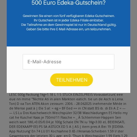
Andere Inhalte gefunden auf der
Seite
Bitte beachten Sie, dass dieser Text automatisch generiert wird und
möglicherweise Fehler enthält
— — Coca-Cola*, Fanta, Sprite oder mezzo mix* +0.25 Pfand LES leer \ ll
EINZELPREIS In 4 me Menge sparen LM koffeinhaltig OÙ Fn: ad h nenn
Walnuss-Kerne Thunfisch naturbelassen, Kochsahne Filets CEE CN LE
‚Abtropfgewicht 150-1959 Een) 200g Packung je 195/185g Dose SE TR Pre
ere ï Hu 1kg=7.93-6.10 | 5 EINZELPREIS EINZELPREIS EEE) 5 x è ISCH, aa [>
stat 29 23% Stat n 15% Ge sta od a EU Ananas-Scheiben Kaffeegetränk in
eigenem Saft, Cappuccino, Espresso erntefrisch verarbeitet PEES ya LE und
weitere Sorten 565g Dose (GC ri etz er LE) ET (T4 ee df À LÉ EINZELPREIS
EINZELPREIS “a Cold LI Las Kus Ei ls; latte N == Ex, 2 0 B\ [statt Dek 18% 1 Era
12% nn Et rf er TOMATEN > Torarı passe Tomaten Angebot nur gültig bei
LESC 500g Packung 1kg=1.18 L 1 5 STÜCK EINZELPREIS Voraussetzun( eee
eue nn mme "Nichte Ati in alen Märkten eätich. tie un de Asch is Lena.
Ton) D oa Ton ATEN Akon zeiraum: 2306. - 28.062025 inehmende Méde in
de Merise past à | Ele S al: = eg = BF Eed == in CN statt BS ib. di Eli A Z = —
— LS Lu Dos Kuschelweich Weichspüler 32/38 Waschladungen ES Hello my
cat he Kuschel Kaas je 750ml/11 Flasche = _ À Schlemmer-Happen Sen
weich weit 1WL=0.05/0.04 je 100g Schale EN TN iu 1Kg=3.00 el, BEIEINSATL
DER EDEKAAPP EE) PS SA ASTÜCK ED 5 A | AS | item pres A Bei 19 [EDEKA-
App Nutzung‘ En 74 LU 01 Kochsahne 0.65 //Ananas-Scheiben 1.59 I/ ster
Gesamtpreis der letzten 30 L age: en 0. ‘Thun b Weichspüler 1.99 Fiets 1.29